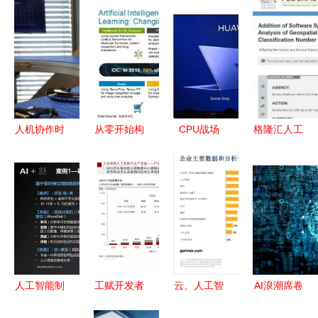
人机协作时
从零开始构
CPU战场
格隆汇人工
代新要求
建AI应用软
2019国产
智能应用软
电动夹具与
件 一本实
厂商竞逐人
件开发 技
人工智能应
用的起步指
工智能应用
术与场景驱
用软件的融
南
软件开发
动的投资新
合
引擎
人工智能制
工赋开发者
云、人工智
AI浪潮席卷
造产业发展
社区2021
能与软件
生物产业