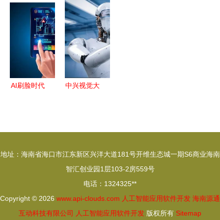
研究报告
人工智能在
引领数据与
从
人工智能应
工业领域的
分析技术投
ChatGPT
用软件开发
应用与软件
资的三大核
到专业软
的关键驱动
开发实践
心领域
件，智能化
与未来展望
应用全面开
花
AI刷脸时代
中兴视觉大
开启 华歌
数据 人工
智能家居引
智能应用软
领人工智能
件开发驱动
应用软件新
制造业智能
地址：海南省海口市江东新区兴洋大道181号开维生态城一期S6商业海南
篇章
化升级
智汇创业园1层103-2房559号
电话：1324325**
Copyright © 2026
www.api-clouds.com
人工智能应用软件开发
海南源通
互动科技有限公司
人工智能应用软件开发
版权所有
Sitemap