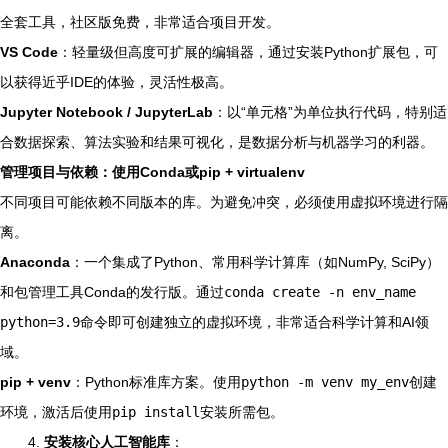
全套工具，社区版免费，非常适合项目开发。
VS Code
：轻量级但高度可扩展的编辑器，通过安装Python扩展包，可
以获得近乎IDE的体验，灵活性极高。
Jupyter Notebook / JupyterLab
：以“单元格”为单位执行代码，特别适
合数据探索、算法实验和结果可视化，是数据分析与机器学习的利器。
管理项目与依赖：使用Conda或pip + virtualenv
不同项目可能依赖不同版本的库。为避免冲突，必须使用虚拟环境进行隔
离。
Anaconda
：一个集成了Python、常用科学计算库（如NumPy, SciPy）
和包管理工具Conda的发行版。通过
conda create -n env_name
python=3.9
命令即可创建独立的虚拟环境，非常适合科学计算和AI领
域。
pip + venv
：Python标准库方案。使用
python -m venv my_env
创建
环境，激活后使用
pip install
安装所需包。
4.
安装核心人工智能库
：